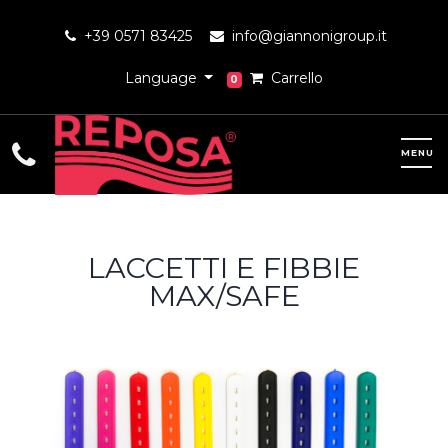
+39 0571 83425
info@giannonigroup.it
Language
Carrello
0
LACCETTI E FIBBIE
MAX/SAFE