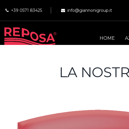
+39 0571 83425
info@giannonigroup.it
HOME
A
LA NOSTR