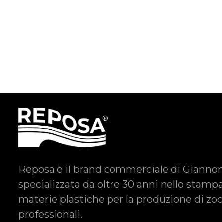
Reposa è il brand commerciale di Giannoni
specializzata da oltre 30 anni nello stamp
materie plastiche per la produzione di zocc
professionali.