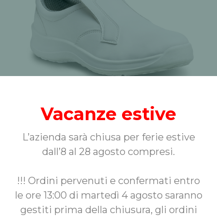
NURSE S
Vacanze estive
€49,00
L’azienda sarà chiusa per ferie estive
SELEZIONA
dall’8 al 28 agosto compresi.
!!! Ordini pervenuti e confermati entro
le ore 13:00 di martedì 4 agosto saranno
gestiti prima della chiusura, gli ordini
Accessori