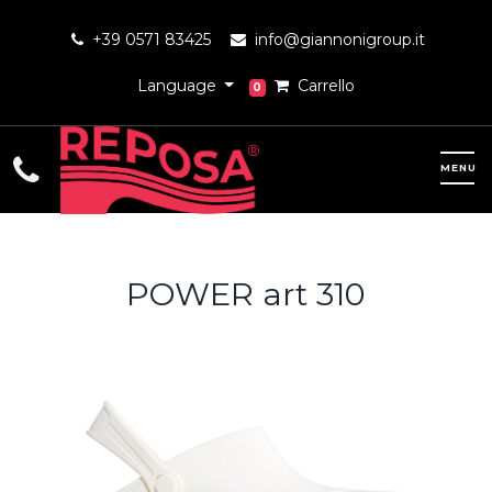
+39 0571 83425
info@giannonigroup.it
Language
Carrello
0
POWER art 310